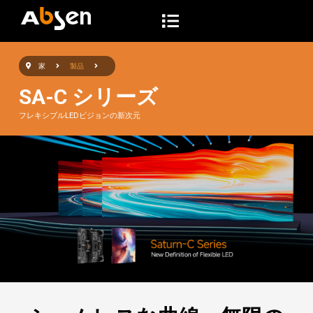
コ
ン
テ
家
製品
ン
ツ
SA-C シリーズ
へ
フレキシブルLEDビジョンの新次元
ス
キ
ッ
プ