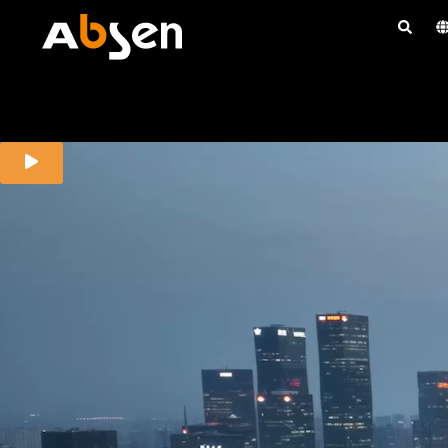
コ
ン
テ
ン
ツ
へ
ス
キ
ッ
プ