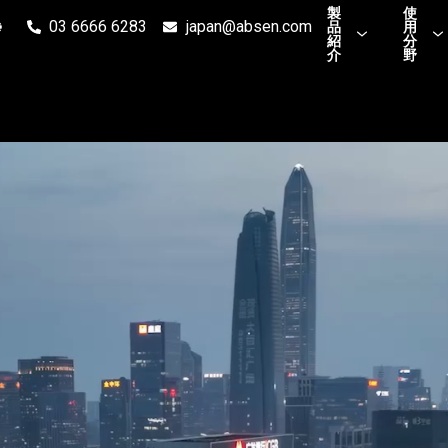
製
使
03 6666 6283
japan@absen.com
品
用
紹
分
介
野