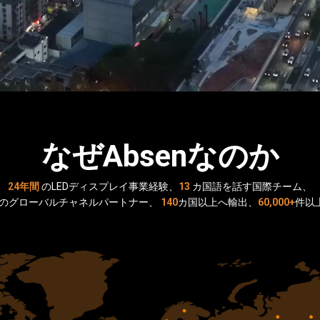
なぜAbsenなのか
24年間
のLEDディスプレイ事業経験、
13
カ国語を話す国際チーム、
のグローバルチャネルパートナー、
140
カ国以上へ輸出、
60,000+
件以