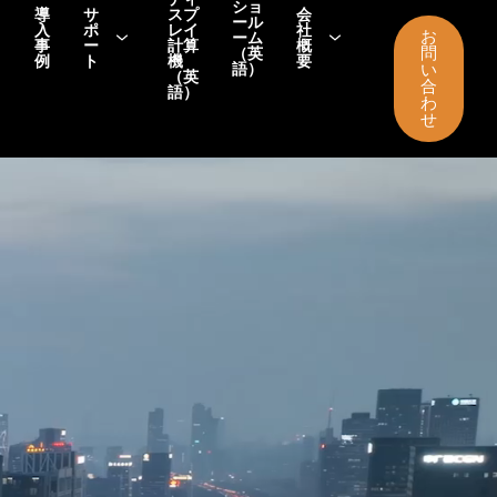
ショ
導
サ
スプ
会
ール
入
ポ
レイ
社
お
ーム
事
ー
計算
概
問
（英
例
ト
機
要
語）
い
（英
合
語）
わ
せ