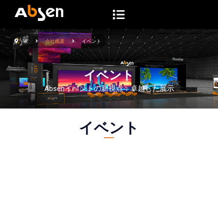
コ
ン
テ
家
会社概要
イベント
ン
ツ
イベント
へ
ス
Absenイベントの新視点：卓越した展示
キ
ッ
イベント
プ