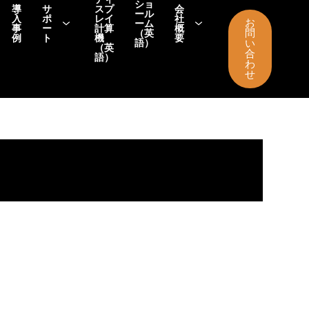
ショ
導
サ
スプ
会
ール
入
ポ
レイ
社
お
ーム
事
ー
計算
概
問
（英
例
ト
機
要
語）
い
（英
合
語）
わ
せ