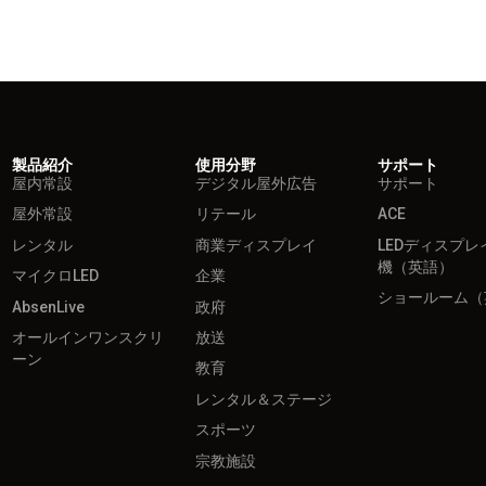
製品紹介
使用分野
サポート
屋内常設
デジタル屋外広告
サポート
屋外常設
リテール
ACE
レンタル
商業ディスプレイ
LEDディスプレ
機（英語）
マイクロLED
企業
ショールーム（
AbsenLive
政府
オールインワンスクリ
放送
ーン
教育
レンタル＆ステージ
スポーツ
宗教施設