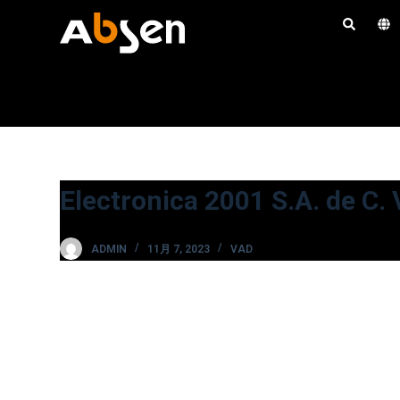
コ
ン
テ
ン
ツ
へ
ス
キ
Electronica 2001 S.A. de C. 
ッ
プ
ADMIN
11月 7, 2023
VAD