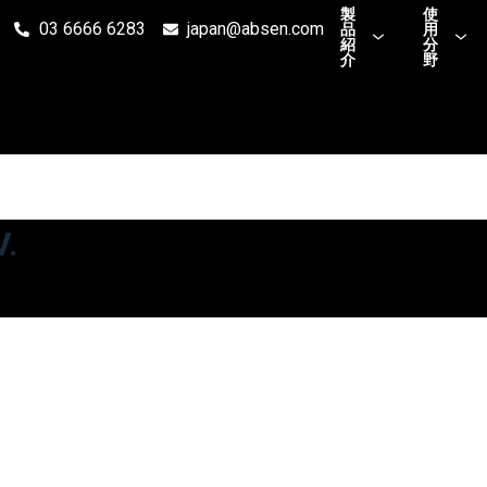
製
使
03 6666 6283
japan@absen.com
品
用
紹
分
介
野
V.