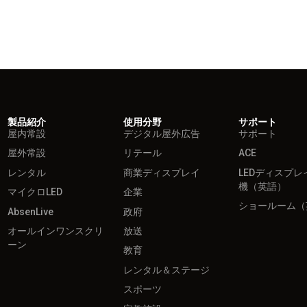
製品紹介
使用分野
サポート
屋内常設
デジタル屋外広告
サポート
屋外常設
リテール
ACE
レンタル
商業ディスプレイ
LEDディスプレ
機（英語）
マイクロLED
企業
ショールーム（
AbsenLive
政府
オールインワンスクリ
放送
ーン
教育
レンタル＆ステージ
スポーツ