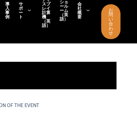
ショ
導
サ
スプ
会
ール
入
ポ
レイ
社
お
ーム
事
ー
計算
概
問
（英
例
ト
機
要
語）
い
（英
合
語）
わ
せ
ON OF THE EVENT