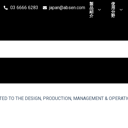
製
使
03 6666 6283
japan@absen.com
品
用
紹
分
介
野
TED TO THE DESIGN, PRODUCTION, MANAGEMENT & OPERATI