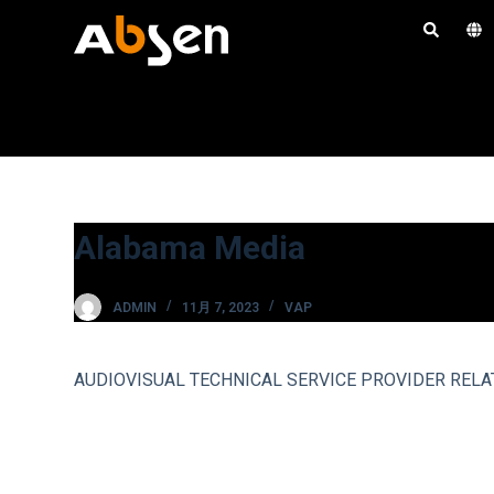
コ
ン
テ
ン
ツ
へ
ス
キ
Alabama Media
ッ
プ
ADMIN
11月 7, 2023
VAP
AUDIOVISUAL TECHNICAL SERVICE PROVIDER RELA