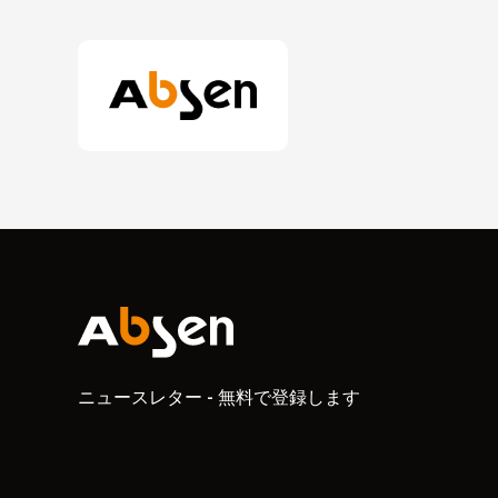
ニュースレター - 無料で登録します