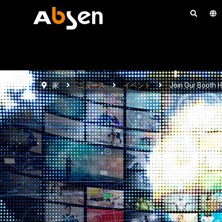
コ
ン
テ
ン
ツ
へ
家
ニュース
イベント
Join Our Booth H
ス
キ
ッ
プ