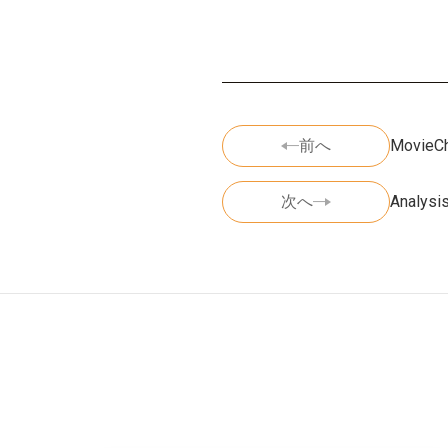
前へ
MovieCh
次へ
Analysi