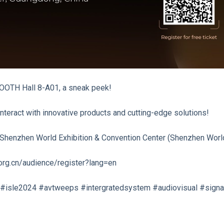
BOOTH Hall 8-A01, a sneak peek!
nteract with innovative products and cutting-edge solutions!
e Shenzhen World Exhibition & Convention Center (Shenzhen World
.org.cn/audience/register?lang=en
#isle2024 #avtweeps #intergratedsystem #audiovisual #sign