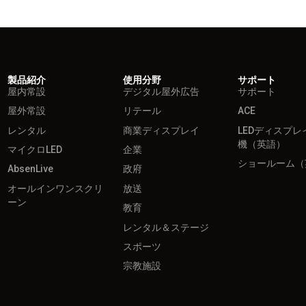
製品紹介
使用分野
サポート
屋内常設
デジタル屋外広告
サポート
屋外常設
リテール
ACE
レンタル
商業ディスプレイ
LEDディスプレ
機（英語）
マイクロLED
企業
ショールーム（
AbsenLive
政府
オールインワンスクリ
放送
ーン
教育
レンタル＆ステージ
スポーツ
宗教施設