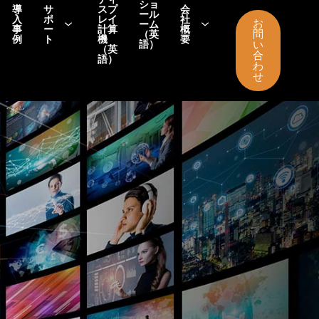
ショ
導
サ
スプ
会
ール
入
ポ
レイ
社
お
ーム
事
ー
計算
概
問
（英
例
ト
機
要
語）
い
（英
合
語）
わ
せ