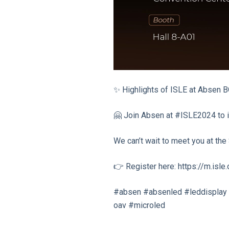
✨ Highlights of ISLE at Absen 
🤗 Join Absen at #ISLE2024 to i
We can’t wait to meet you at th
👉 Register here: https://m.isle
#absen #absenled #leddisplay 
oav #microled