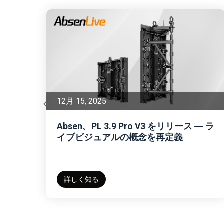
3月 15, 2025
をリリース ― ラ
Absen Revolutionizes Outdoor
定義
Displays with Zero Down Paymen
10-Year Warranty at DOOH Innov
Summit
詳しく知る