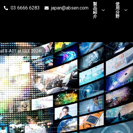
製
使
03 6666 6283
japan@absen.com
品
用
紹
分
介
野
all 8-A01 at ISLE 2024!