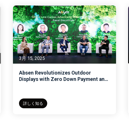
3月 14, 2025
Absen Shapes the Future of LED with
Pioneering Pixels during 2025 Spring
t and
Launch
ation
詳しく知る