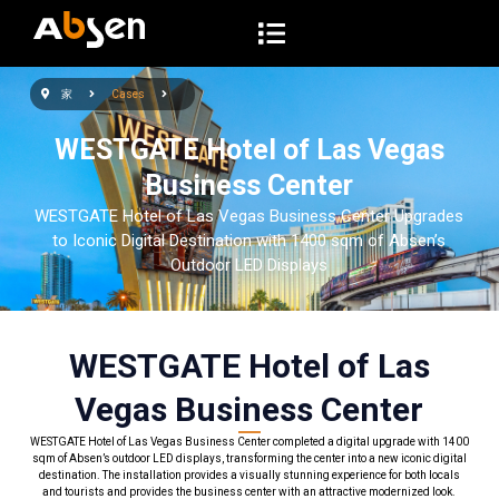
コ
ン
テ
家
Cases
ン
ツ
WESTGATE Hotel of Las Vegas
へ
Business Center
ス
WESTGATE Hotel of Las Vegas Business Center Upgrades
キ
to Iconic Digital Destination with 1400 sqm of Absen’s
ッ
Outdoor LED Displays
プ
WESTGATE Hotel of Las
Vegas Business Center
WESTGATE Hotel of Las Vegas Business Center completed a digital upgrade with 1400
sqm of Absen’s outdoor LED displays, transforming the center into a new iconic digital
destination. The installation provides a visually stunning experience for both locals
and tourists and provides the business center with an attractive modernized look.