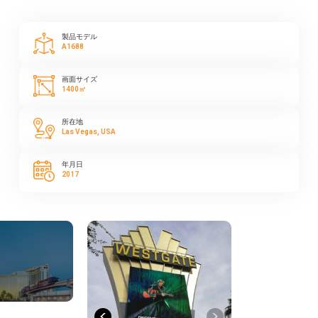
製品モデル
A1688
画面サイズ
1400㎡
所在地
Las Vegas, USA
年月日
2017