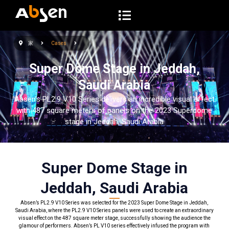
コ
ン
テ
家
Cases
ン
ツ
Super Dome Stage in Jeddah,
へ
Saudi Arabia
ス
Absen’s PL2.9 V10 Series delivers an incredible visual effect
キ
with 487 square meters of panels on the 2023 Superdome
ッ
stage in Jeddah, Saudi Arabia
プ
Super Dome Stage in
Jeddah, Saudi Arabia
Absen’s PL2.9 V10 Series was selected for the 2023 Super Dome Stage in Jeddah,
Saudi Arabia, where the PL2.9 V10 Series panels were used to create an extraordinary
visual effect on the 487 square meter stage, successfully showing the audience the
glamour of performers. Absen’s PL V10 series effectively infused the program with