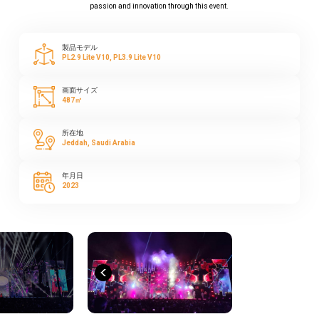
passion and innovation through this event.
製品モデル
PL2.9 Lite V10, PL3.9 Lite V10
画面サイズ
487㎡
所在地
Jeddah, Saudi Arabia
年月日
2023