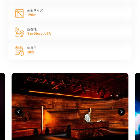
画面サイズ
196㎡
所在地
San Diego, USA
年月日
2020