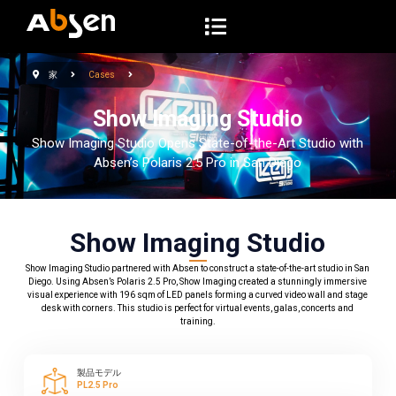
コ
ン
テ
家
Cases
ン
ツ
Show Imaging Studio
へ
Show Imaging Studio Opens State-of-the-Art Studio with
ス
Absen’s Polaris 2.5 Pro in San Diego
キ
ッ
プ
Show Imaging Studio
Show Imaging Studio partnered with Absen to construct a state-of-the-art studio in San
Diego. Using Absen’s Polaris 2.5 Pro, Show Imaging created a stunningly immersive
visual experience with 196 sqm of LED panels forming a curved video wall and stage
desk with corners. This studio is perfect for virtual events, galas, concerts and
training.
製品モデル
PL2.5 Pro