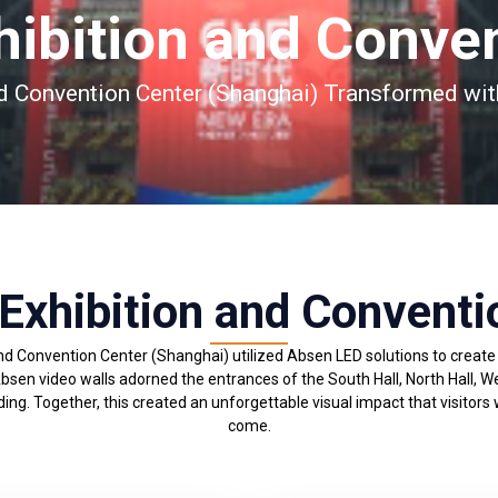
hibition and Conve
nd Convention Center (Shanghai) Transformed wi
 Exhibition and Conventi
and Convention Center (Shanghai) utilized Absen LED solutions to crea
sen video walls adorned the entrances of the South Hall, North Hall, Wes
ng. Together, this created an unforgettable visual impact that visitors
come.