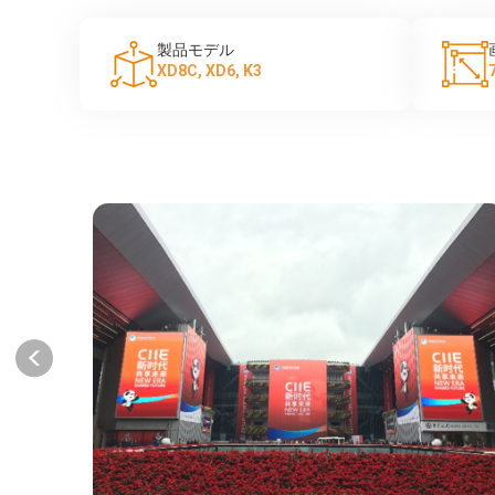
製品モデル
XD8C, XD6, K3