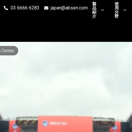
製
使
03 6666 6283
japan@absen.com
品
用
紹
分
介
野
n Center