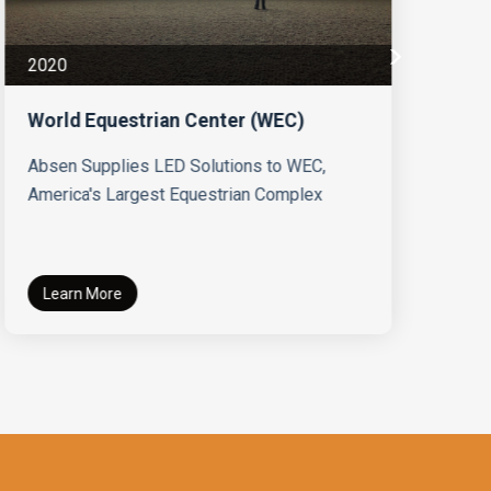
20
2020
Ru
Hi
World Equestrian Center (WEC)
Ru
Absen Supplies LED Solutions to WEC,
fo
America's Largest Equestrian Complex
Learn More