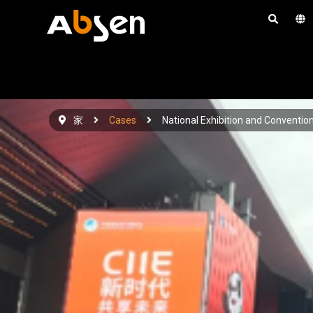
コ
ン
テ
ン
ツ
へ
家
Cases
National Exhibition and Conventio
ス
キ
ッ
プ