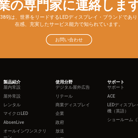
業の専門家に連絡しま
E: 300389)は、世界をリードするLEDディスプレイ・ブラン
在感、充実したサービス能力で知られています。
お問い合わせ
製品紹介
使用分野
サポート
屋内常設
デジタル屋外広告
サポート
屋外常設
リテール
ACE
レンタル
商業ディスプレイ
LEDディスプレ
機（英語）
マイクロLED
企業
ショールーム（
AbsenLive
政府
オールインワンスクリ
放送
ーン