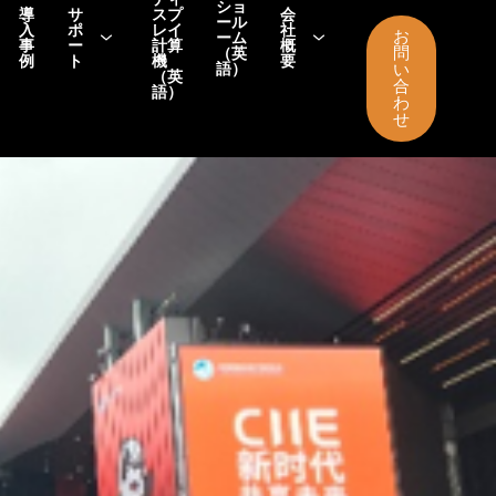
ショ
導
サ
スプ
会
ール
入
ポ
レイ
社
お
ーム
事
ー
計算
概
問
（英
例
ト
機
要
語）
い
（英
合
語）
わ
せ