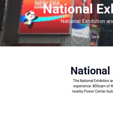
National Ex
National Exhibition a
National
The National Exhibition 
experience. 800sqm of Ab
nearby Power Center buildi