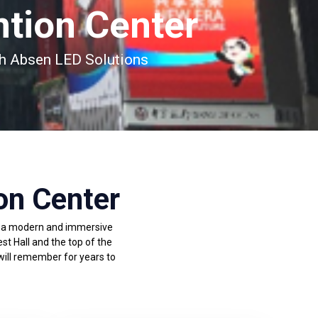
ntion Center
th Absen LED Solutions
on Center
te a modern and immersive
t Hall and the top of the
 will remember for years to