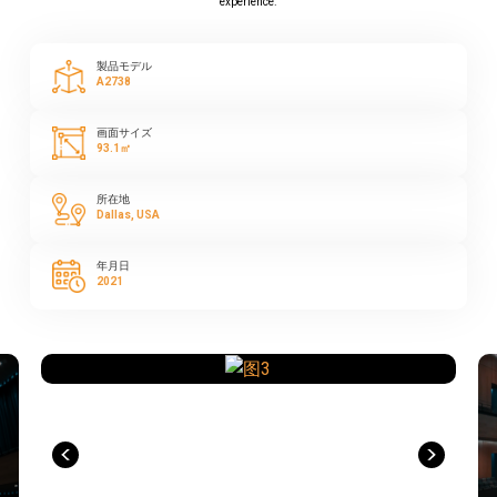
experience.
製品モデル
A2738
画面サイズ
93.1㎡
所在地
Dallas, USA
年月日
2021