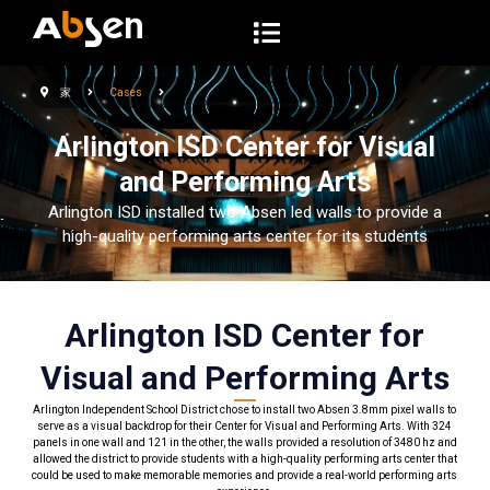
コ
ン
テ
家
Cases
ン
ツ
Arlington ISD Center for Visual
へ
and Performing Arts
ス
Arlington ISD installed two Absen led walls to provide a
キ
high-quality performing arts center for its students
ッ
プ
Arlington ISD Center for
Visual and Performing Arts
Arlington Independent School District chose to install two Absen 3.8mm pixel walls to
serve as a visual backdrop for their Center for Visual and Performing Arts. With 324
panels in one wall and 121 in the other, the walls provided a resolution of 3480 hz and
allowed the district to provide students with a high-quality performing arts center that
could be used to make memorable memories and provide a real-world performing arts