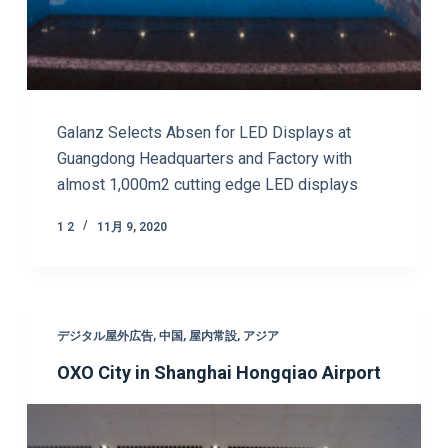
Galanz Selects Absen for LED Displays at
Guangdong Headquarters and Factory with
almost 1,000m2 cutting edge LED displays
1 2
11月 9, 2020
デジタル屋外広告
,
中国
,
屋内常設
,
アジア
OXO City in Shanghai Hongqiao Airport