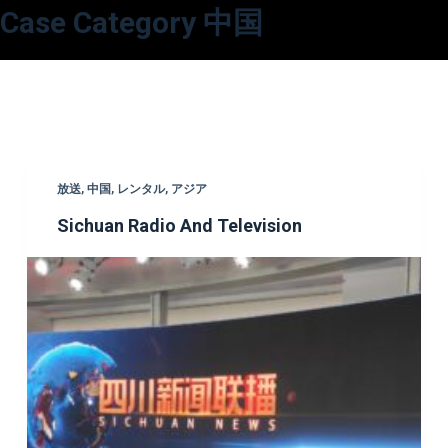
Case Category
中国
コ
ン
テ
ン
ツ
へ
ス
放送
,
中国
,
レンタル
,
アジア
キ
Sichuan Radio And Television
ッ
プ