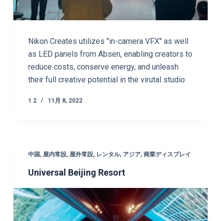
Nikon Creates utilizes "in-camera VFX" as well
as LED panels from Absen, enabling creators to
reduce costs, conserve energy, and unleash
their full creative potential in the virutal studio
1 2
11月 8, 2022
中国
,
屋内常設
,
屋外常設
,
レンタル
,
アジア
,
商業ディスプレイ
Universal Beijing Resort