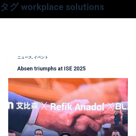
タグ
workplace solutions
コ
ン
テ
ン
ツ
へ
ス
ニュース
,
イベント
キ
Absen triumphs at ISE 2025
ッ
プ