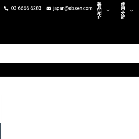
製
使
03 6666 6283
japan@absen.com
品
用
紹
分
介
野