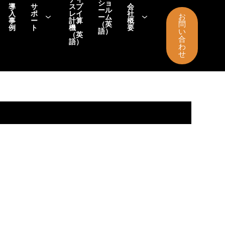
ショ
導
サ
スプ
会
ール
入
ポ
レイ
社
お
ーム
事
ー
計算
概
問
（英
例
ト
機
要
語）
い
（英
合
語）
わ
せ