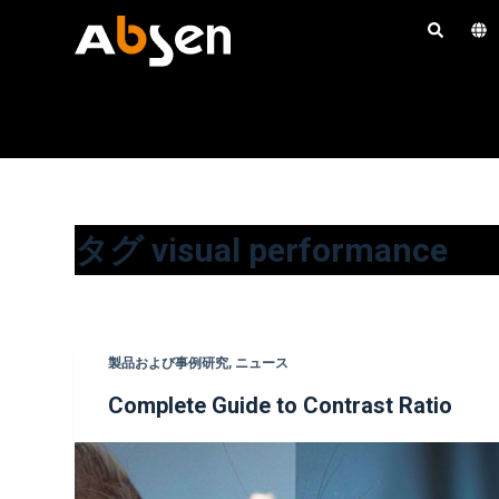
コ
ン
テ
ン
ツ
へ
ス
キ
タグ
visual performance
ッ
プ
製品および事例研究
,
ニュース
Complete Guide to Contrast Ratio