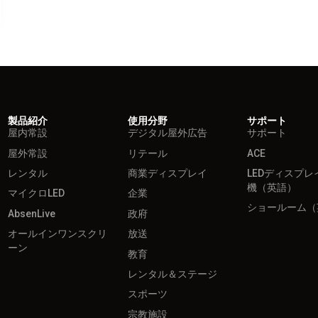
製品紹介
使用分野
サポート
屋内常設
デジタル屋外広告
サポート
屋外常設
リテール
ACE
レンタル
商業ディスプレイ
LEDディスプレ
機（英語）
マイクロLED
企業
ショールーム（
AbsenLive
政府
オールインワンスクリ
放送
ーン
教育
レンタル＆ステージ
スポーツ
宗教施設