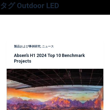
タグ
Outdoor LED
コ
ン
テ
ン
ツ
へ
ス
製品および事例研究
,
ニュース
キ
Absen’s H1 2024 Top 10 Benchmark
ッ
Projects
プ