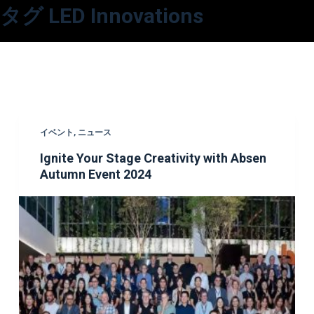
タグ
LED Innovations
コ
ン
テ
ン
ツ
へ
ス
イベント
,
ニュース
キ
Ignite Your Stage Creativity with Absen
ッ
Autumn Event 2024
プ