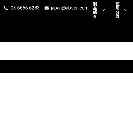
製
使
03 6666 6283
japan@absen.com
品
用
紹
分
介
野