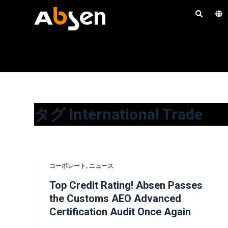
コ
ン
テ
ン
ツ
へ
ス
キ
タグ
International Trade
ッ
プ
コーポレート
,
ニュース
Top Credit Rating! Absen Passes
the Customs AEO Advanced
Certification Audit Once Again