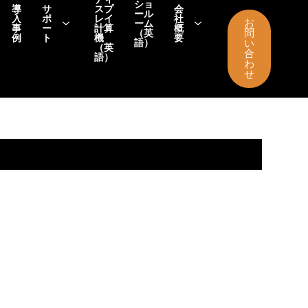
ショ
導
サ
スプ
会
ール
入
ポ
レイ
社
お
ーム
事
ー
計算
概
問
（英
例
ト
機
要
語）
い
（英
合
語）
わ
せ