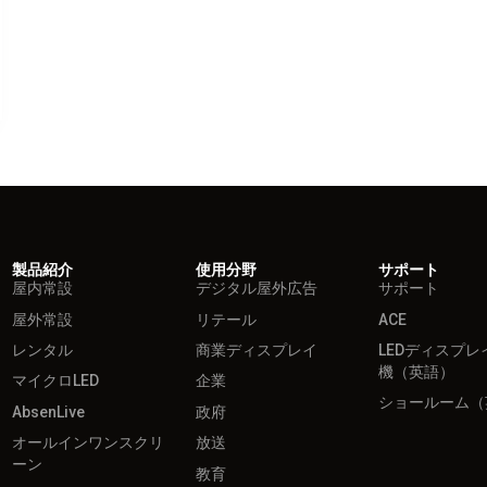
製品紹介
使用分野
サポート
屋内常設
デジタル屋外広告
サポート
屋外常設
リテール
ACE
レンタル
商業ディスプレイ
LEDディスプレ
機（英語）
マイクロLED
企業
ショールーム（
AbsenLive
政府
オールインワンスクリ
放送
ーン
教育