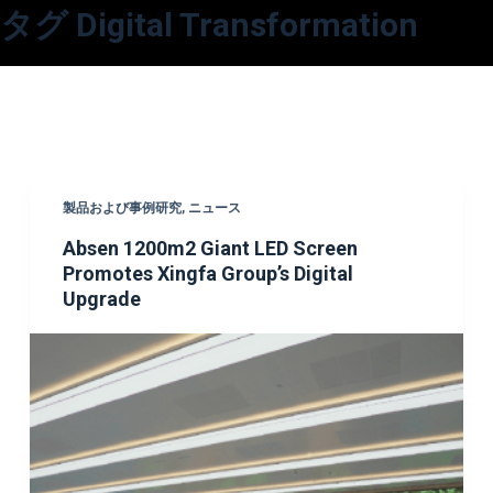
タグ
Digital Transformation
コ
ン
テ
ン
ツ
へ
ス
製品および事例研究
,
ニュース
キ
Absen 1200m2 Giant LED Screen
ッ
Promotes Xingfa Group’s Digital
プ
Upgrade