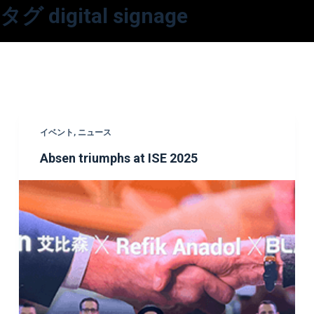
タグ
digital signage
コ
ン
テ
ン
ツ
へ
ス
イベント
,
ニュース
キ
Absen triumphs at ISE 2025
ッ
プ