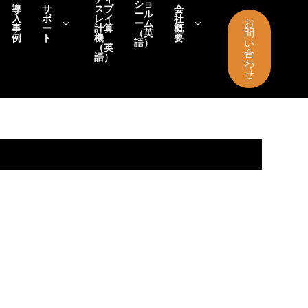
ショ
導
サ
スプ
会
ール
入
ポ
レイ
社
お
ーム
事
ー
計算
概
問
（英
例
ト
機
要
語）
い
（英
合
語）
わ
せ