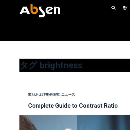
コ
ン
テ
ン
ツ
へ
ス
キ
タグ
brightness
ッ
プ
製品および事例研究
,
ニュース
Complete Guide to Contrast Ratio