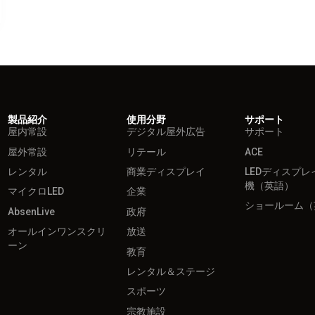
製品紹介
使用分野
サポート
屋内常設
デジタル屋外広告
サポート
屋外常設
リテール
ACE
レンタル
商業ディスプレイ
LEDディスプレ
機（英語）
マイクロLED
企業
ショールーム（
AbsenLive
政府
オールインワンスクリ
放送
ーン
教育
レンタル＆ステージ
スポーツ
宗教施設