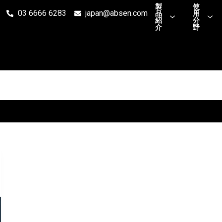
製
使
03 6666 6283
japan@absen.com
品
用
紹
分
介
野