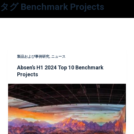
タグ
Benchmark Projects
コ
ン
テ
ン
ツ
へ
ス
製品および事例研究
,
ニュース
キ
Absen’s H1 2024 Top 10 Benchmark
ッ
Projects
プ