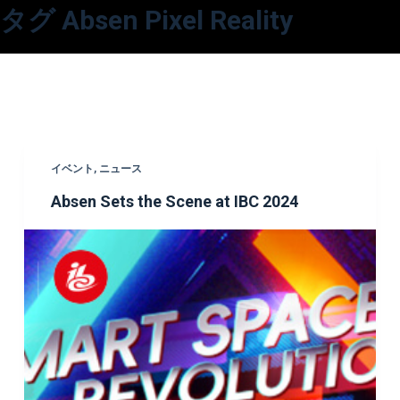
タグ
Absen Pixel Reality
コ
ン
テ
ン
ツ
へ
ス
イベント
,
ニュース
キ
Absen Sets the Scene at IBC 2024
ッ
プ