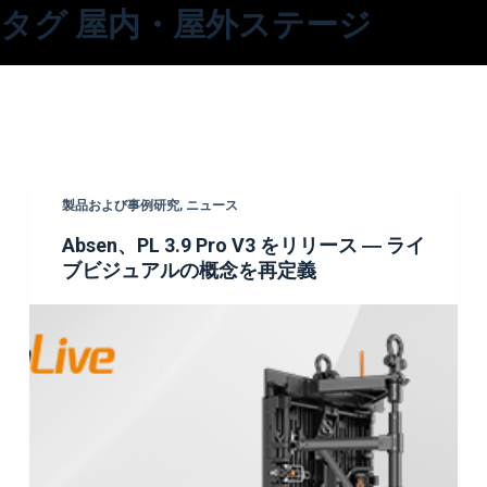
タグ
屋内・屋外ステージ
コ
ン
テ
ン
ツ
へ
ス
製品および事例研究
,
ニュース
キ
Absen、PL 3.9 Pro V3 をリリース ― ライ
ッ
ブビジュアルの概念を再定義
プ