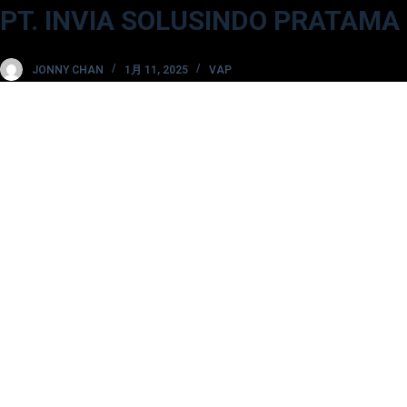
PT. INVIA SOLUSINDO PRATAMA
コ
ン
テ
JONNY CHAN
1月 11, 2025
VAP
ン
ツ
へ
ス
キ
ッ
プ