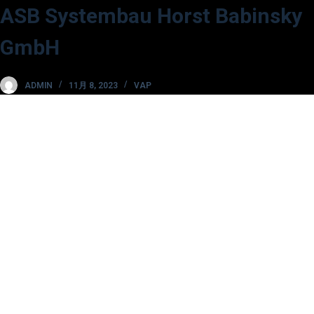
ASB Systembau Horst Babinsky
コ
ン
GmbH
テ
ン
ADMIN
11月 8, 2023
VAP
ツ
へ
ス
キ
ッ
プ