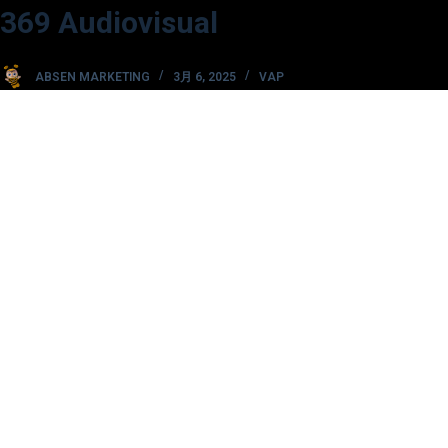
369 Audiovisual
コ
ン
テ
ABSEN MARKETING
3月 6, 2025
VAP
ン
ツ
へ
ス
キ
ッ
プ